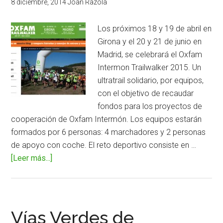
8 diciembre, 2014
Joan Razola
Garbancillo
de
Los próximos 18 y 19 de abril en
Tallante
Girona y el 20 y 21 de junio en
Madrid, se celebrará el Oxfam
Intermon Trailwalker 2015. Un
ultratrail solidario, por equipos,
con el objetivo de recaudar
fondos para los proyectos de
cooperación de Oxfam Intermón. Los equipos estarán
formados por 6 personas: 4 marchadores y 2 personas
de apoyo con coche. El reto deportivo consiste en …
[Leer más...]
acerca
deOxfam
Intermón
Trailwalker
2015,
Vías Verdes de
100