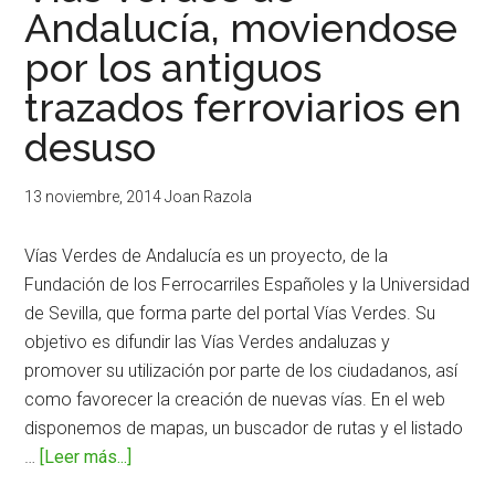
Andalucía, moviendose
kilómetros
por los antiguos
solidarios
en
trazados ferroviarios en
Girona
desuso
y
Madrid
13 noviembre, 2014
Joan Razola
Vías Verdes de Andalucía es un proyecto, de la
Fundación de los Ferrocarriles Españoles y la Universidad
de Sevilla, que forma parte del portal Vías Verdes. Su
objetivo es difundir las Vías Verdes andaluzas y
promover su utilización por parte de los ciudadanos, así
como favorecer la creación de nuevas vías. En el web
disponemos de mapas, un buscador de rutas y el listado
…
[Leer más...]
acerca
deVías