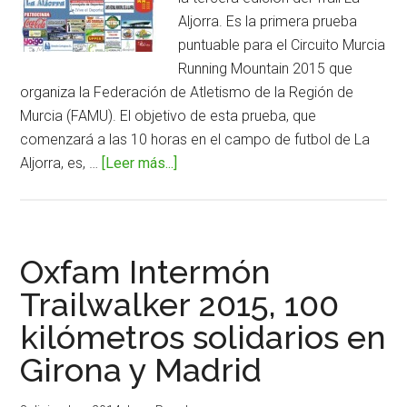
Aljorra. Es la primera prueba
puntuable para el Circuito Murcia
Running Mountain 2015 que
organiza la Federación de Atletismo de la Región de
Murcia (FAMU). El objetivo de esta prueba, que
comenzará a las 10 horas en el campo de futbol de La
Aljorra, es, …
[Leer más...]
acerca
deIII
Trail
La
Aljorra,
Oxfam Intermón
Carrera
Trailwalker 2015, 100
Popular
kilómetros solidarios en
del
Almendro
Girona y Madrid
y
el