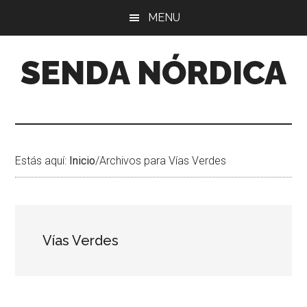
Saltar
Saltar
Saltar
MENU
al
a
al
contenido
la
pie
SENDA NÓRDICA
barra
de
lateral
página
principal
Estás aquí:
Inicio
/
Archivos para Vías Verdes
Vías Verdes