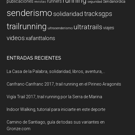
running
publicaciones
runners
Sendanordica
revistas
seguridad
senderismo
tracksgps
solidaridad
trailrunning
ultratrails
viajes
ultrasenderismo
videos
xafanttalons
ENTRADAS RECIENTES
La Casa de la Palabra, solidaridad, libros, aventura,…
Canfranc-Canfranc 2017, trail running en el Pirineo Aragonés
Vigía Trail 2017, trail running por la Serra de Marina
Indoor Walking, tutorial para iniciarte en este deporte
Camino de Santiago, guía de todas sus variantes en
Gronze.com