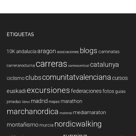
Footer
ETIQUETAS
blogs
aragon
10K
andalucía
caminatas
asociaciones
carreras
catalunya
carreranocturna
carreravertical
comunitatvalenciana
clubs
cursos
ciclismo
excursiones
euskadi
federaciones
fotos
guias
madrid
marathon
jornadas
mapas
libros
marchanordica
mediamaraton
material
nordicwalking
montañismo
murcia