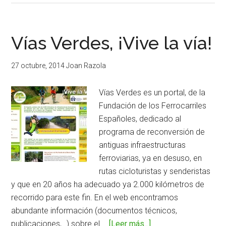
Verdes
de
Andalucía,
Vías Verdes, ¡Vive la vía!
moviendose
por
27 octubre, 2014
Joan Razola
los
antiguos
Vías Verdes es un portal, de la
trazados
Fundación de los Ferrocarriles
ferroviarios
Españoles, dedicado al
en
programa de reconversión de
desuso
antiguas infraestructuras
ferroviarias, ya en desuso, en
rutas cicloturistas y senderistas
y que en 20 años ha adecuado ya 2.000 kilómetros de
recorrido para este fin. En el web encontramos
abundante información (documentos técnicos,
publicaciones,…) sobre el …
[Leer más...]
acerca