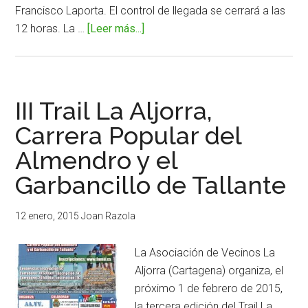
Francisco Laporta. El control de llegada se cerrará a las
12 horas. La …
[Leer más...]
acerca
de10K
Unión
Alcoyana
Seguros
III Trail La Aljorra,
2015,
Carrera Popular del
corre,
Almendro y el
marcha
o
Garbancillo de Tallante
camina
en
12 enero, 2015
Joan Razola
Alcoy
La Asociación de Vecinos La
Aljorra (Cartagena) organiza, el
próximo 1 de febrero de 2015,
la tercera edición del Trail La