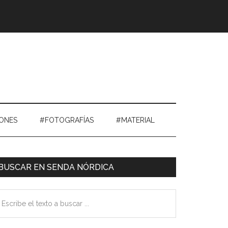
IONES
#FOTOGRAFÍAS
#MATERIAL
Barra
BUSCAR EN SENDA NÓRDICA
ateral
scribe
Primaria
exto