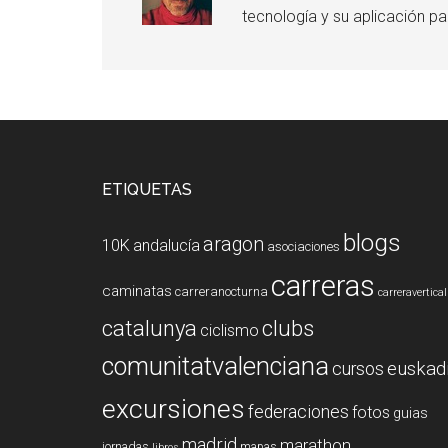
tecnología y su aplicación pa
Interacciones
del
Footer
ETIQUETAS
lector
blogs
aragon
10K
andalucía
asociaciones
carreras
caminatas
carreranocturna
carreravertical
clubs
catalunya
ciclismo
comunitatvalenciana
euskad
cursos
excursiones
federaciones
fotos
guias
madrid
marathon
jornadas
mapas
libros