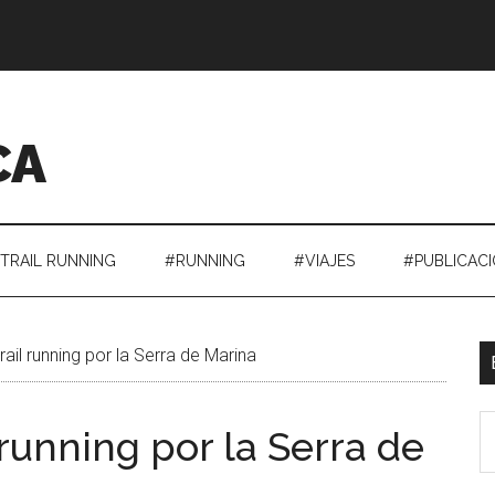
CA
TRAIL RUNNING
#RUNNING
#VIAJES
#PUBLICAC
trail running por la Serra de Marina
L
E
l running por la Serra de
el
t