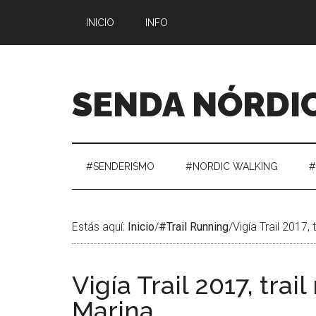
Saltar
Skip
Saltar
Saltar
INICIO
INFO
al
to
a
al
contenido
secondary
la
pie
menu
barra
de
lateral
página
SENDA NÓRDI
principal
#SENDERISMO
#NORDIC WALKING
#
Estás aquí:
Inicio
/
#Trail Running
/
Vigía Trail 2017, 
Vigía Trail 2017, trai
Marina