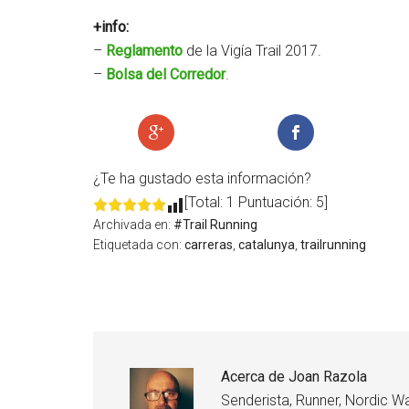
+info:
–
Reglamento
de la Vigía Trail 2017.
–
Bolsa del Corredor
.
¿Te ha gustado esta información?
[Total: 1 Puntuación: 5]
Archivada en:
#Trail Running
Etiquetada con:
carreras
,
catalunya
,
trailrunning
Acerca de
Joan Razola
Senderista, Runner, Nordic Wa