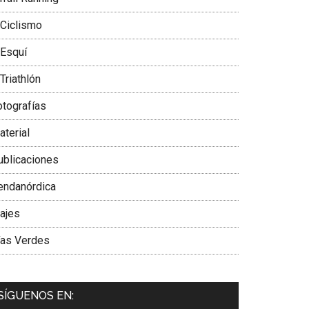
 Ciclismo
 Esquí
Triathlón
otografías
aterial
ublicaciones
endanórdica
iajes
ías Verdes
SÍGUENOS EN: