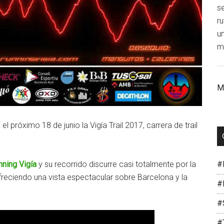
s
r
un
mi
M
róximo 18 de junio la Vigía Trail 2017, carrera de trail
nning Vigía
y su recorrido discurre casi totalmente por la
#
, ofreciendo una vista espectacular sobre Barcelona y la
#
#
#