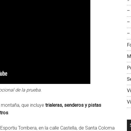
–
–
– 
F
M
P
S
cional de la prueba
.
V
V
e montaña, que incluye
trialeras, senderos y pistas
tros
.
Esportiu Torribera, en la calle Castella, de Santa Coloma