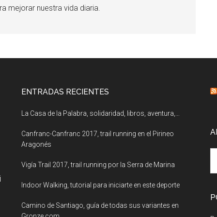
ra mejorar nuestra vida diaria.
ENTRADAS RECIENTES
La Casa de la Palabra, solidaridad, libros, aventura,…
A
Canfranc-Canfranc 2017, trail running en el Pirineo
Aragonés
A
Vigía Trail 2017, trail running por la Serra de Marina
i
Indoor Walking, tutorial para iniciarte en este deporte
P
Camino de Santiago, guía de todas sus variantes en
Gronze.com