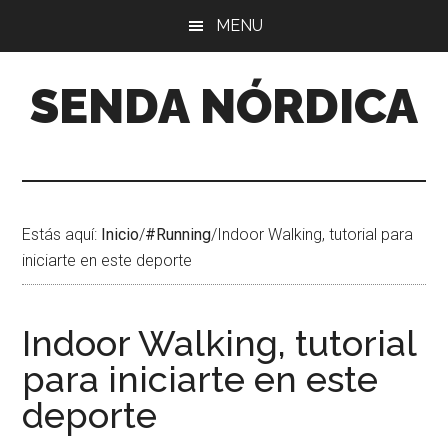
Saltar
Saltar
Saltar
MENU
al
a
al
contenido
la
pie
SENDA NÓRDICA
barra
de
lateral
página
principal
Estás aquí:
Inicio
/
#Running
/
Indoor Walking, tutorial para
iniciarte en este deporte
Indoor Walking, tutorial
para iniciarte en este
deporte