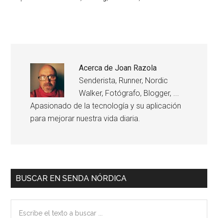
Acerca de
Joan Razola
Senderista, Runner, Nordic
Walker, Fotógrafo, Blogger, ...
Apasionado de la tecnología y su aplicación
para mejorar nuestra vida diaria.
Interacciones
Barra
BUSCAR EN SENDA NÓRDICA
del
Lateral
Escribe
lector
Primaria