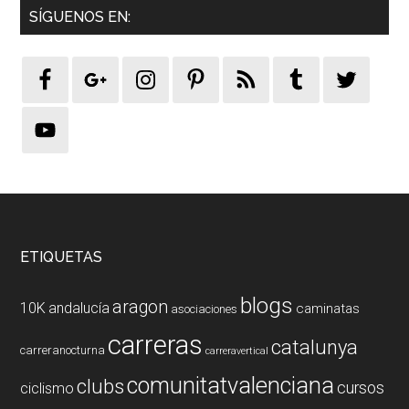
SÍGUENOS EN:
Footer
ETIQUETAS
blogs
aragon
10K
andalucía
caminatas
asociaciones
carreras
catalunya
carreranocturna
carreravertical
comunitatvalenciana
clubs
cursos
ciclismo