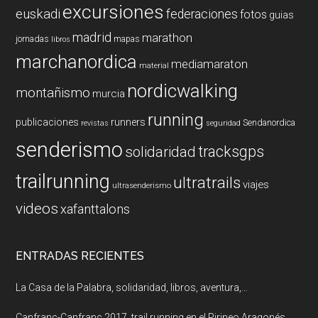
excursiones
euskadi
federaciones
fotos
guias
madrid
marathon
jornadas
mapas
libros
marchanordica
mediamaraton
material
nordicwalking
montañismo
murcia
running
publicaciones
runners
Sendanordica
revistas
seguridad
senderismo
tracksgps
solidaridad
trailrunning
ultratrails
viajes
ultrasenderismo
videos
xafanttalons
ENTRADAS RECIENTES
La Casa de la Palabra, solidaridad, libros, aventura,…
Canfranc-Canfranc 2017, trail running en el Pirineo Aragonés