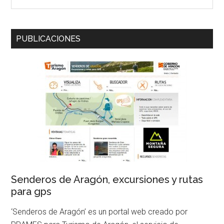
el
texto
a
PUBLICACIONES
buscar
...
Senderos de Aragón, excursiones y rutas
para gps
‘Senderos de Aragón’ es un portal web creado por