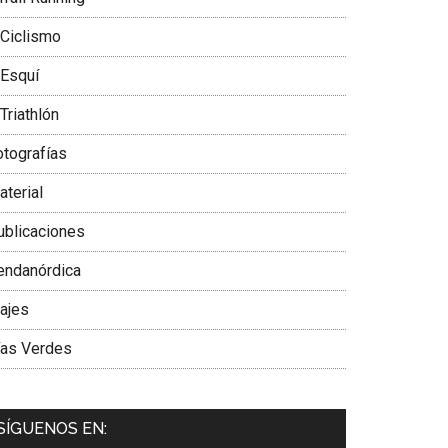
 Ciclismo
 Esquí
Triathlón
otografías
aterial
ublicaciones
endanórdica
iajes
ías Verdes
SÍGUENOS EN: