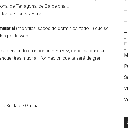
rona, de Tarragona, de Barcelona,…
–
les, de Tours y París,…
–
material
(mochilas, sacos de dormir, calzado,…) que se
– 
os por la web.
F
ás pensando en ir por primera vez, deberías darle un
M
 encuentras mucha información que te será de gran
P
S
V
V
e la Xunta de Galicia.