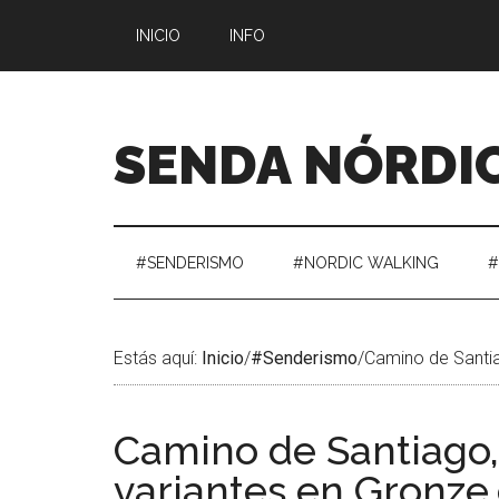
Saltar
Skip
Saltar
Saltar
INICIO
INFO
al
to
a
al
contenido
secondary
la
pie
menu
barra
de
lateral
página
SENDA NÓRDI
principal
#SENDERISMO
#NORDIC WALKING
#
Estás aquí:
Inicio
/
#Senderismo
/
Camino de Santia
Camino de Santiago,
variantes en Gronz