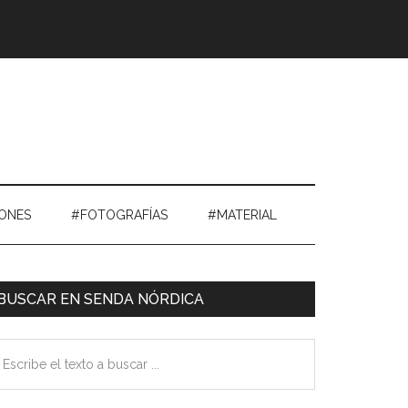
IONES
#FOTOGRAFÍAS
#MATERIAL
Barra
BUSCAR EN SENDA NÓRDICA
ateral
scribe
Primaria
exto