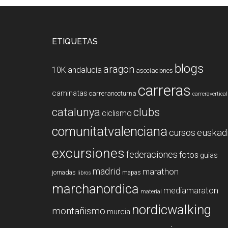
Interacciones
del
Footer
ETIQUETAS
lector
blogs
aragon
10K
andalucía
asociaciones
carreras
caminatas
carreranocturna
carreravertical
clubs
catalunya
ciclismo
comunitatvalenciana
euskad
cursos
excursiones
federaciones
fotos
guias
madrid
marathon
jornadas
mapas
libros
marchanordica
mediamaraton
material
nordicwalking
montañismo
murcia