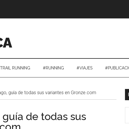
CA
TRAIL RUNNING
#RUNNING
#VIAJES
#PUBLICAC
go, guía de todas sus variantes en Gronze.com
L
E
 guía de todas sus
el
e.com
t