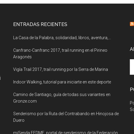
ENTRADAS RECIENTES
La Casa de la Palabra, solidaridad, libros, aventura,…
A
Canfranc-Canfranc 2017, trail running en el Pirineo
Aragonés
A
Vigía Trail 2017, trail running por la Serra de Marina
i
Indoor Walking, tutorial para iniciarte en este deporte
P
Camino de Santiago, guía de todas sus variantes en
Gronze.com
Po
So
Senderismo por la Ruta del Contrabando en Hinojosa de
Duero
miSenda FEDME, portal de senderismo de la Federación