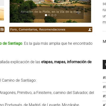
s
r
un
mi
M
o de Santiago
. Es la guía más amplia que he encontrado
llada explicación de las
etapas, mapas, información de
#
del Camino de Santiago:
#
agonés, Primitivo, a Finisterre, camino del Salvador, del
#
ino Portugués, de Madrid, de Levante, Mozárabe,…
#